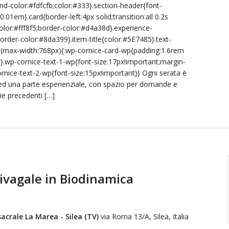
ound-color:#fdfcfb;color:#333}.section-header{font-
:-0.01em}.card{border-left:4px solid;transition:all 0.2s
lor:#fff8f5;border-color:#d4a38d}.experience-
order-color:#8da399}.item-title{color:#5E7485}.text-
a(max-width:768px){.wp-cornice-card-wp{padding:1.6rem
}.wp-cornice-text-1-wp{font-size:17px!important;margin-
nice-text-2-wp{font-size:15px!important}} Ogni serata è
ed una parte esperienziale, con spazio per domande e
ie precedenti […]
livagale in Biodinamica
acrale La Marea - Silea (TV)
via Roma 13/A, Silea, Italia