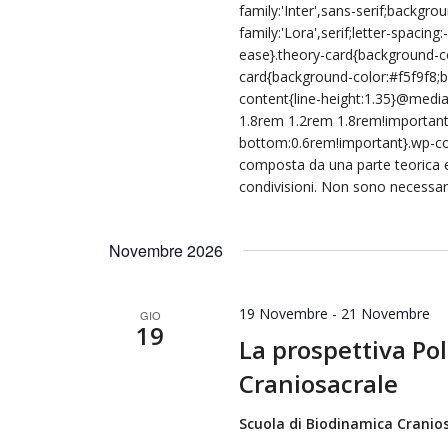
family:'Inter',sans-serif;backgr
family:'Lora',serif;letter-spacing
ease}.theory-card{background-co
card{background-color:#f5f9f8;b
content{line-height:1.35}@medi
1.8rem 1.2rem 1.8rem!important
bottom:0.6rem!important}.wp-cor
composta da una parte teorica 
condivisioni. Non sono necessar
Novembre 2026
19 Novembre
-
21 Novembre
GIO
19
La prospettiva Po
Craniosacrale
Scuola di Biodinamica Cranios