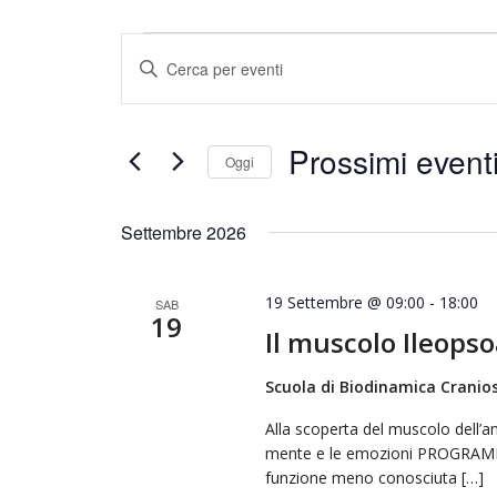
Eventi
Eventi
Inserisci
Ricerca
Parola
e
Chiave.
viste
Cerca
Prossimi event
Oggi
Navigazione
Eventi
Seleziona
per
la
Settembre 2026
Parola
data.
Chiave.
19 Settembre @ 09:00
-
18:00
SAB
19
Il muscolo Ileops
Scuola di Biodinamica Cranios
Alla scoperta del muscolo dell’an
mente e le emozioni PROGRAMMA:
funzione meno conosciuta […]