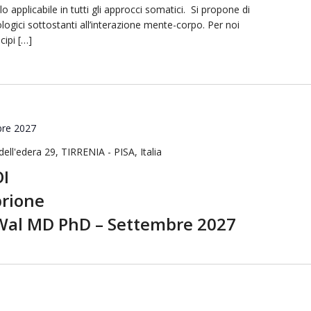
 applicabile in tutti gli approcci somatici. Si propone di
logici sottostanti all’interazione mente-corpo. Per noi
cipi […]
bre 2027
 dell'edera 29, TIRRENIA - PISA, Italia
OI
rione
 Wal MD PhD – Settembre 2027