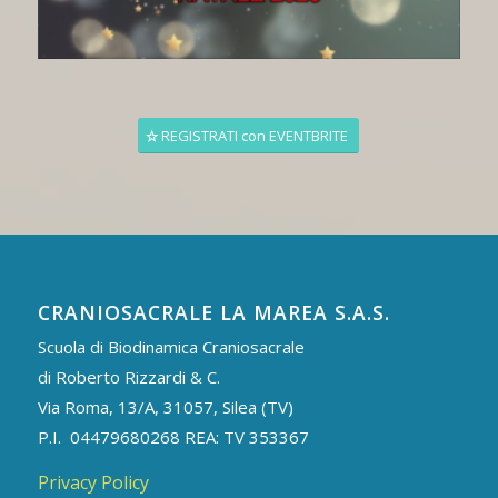
REGISTRATI con EVENTBRITE
CRANIOSACRALE LA MAREA S.A.S.
Scuola di Biodinamica Craniosacrale
di Roberto Rizzardi & C.
Via Roma, 13/A, 31057, Silea (TV)
P.I. 04479680268 REA: TV 353367
Privacy Policy