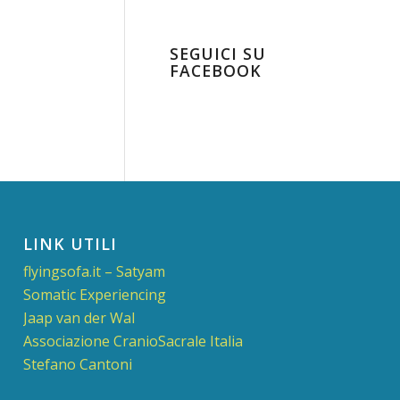
SEGUICI SU
FACEBOOK
LINK UTILI
flyingsofa.it – Satyam
Somatic Experiencing
Jaap van der Wal
Associazione CranioSacrale Italia
Stefano Cantoni