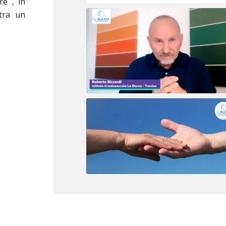
re , in
 tra un