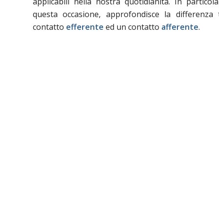
applicabili nella nostra quotidianità. In particola
questa occasione, approfondisce la differenza
contatto
efferente
ed un contatto
afferente
.