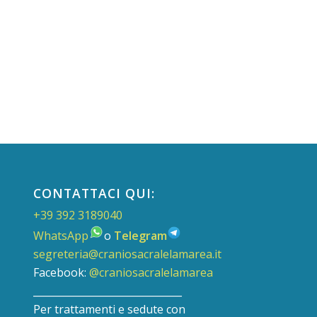
CONTATTACI QUI:
+39 392 3189040
WhatsApp
o
Telegram
segreteria@craniosacralelamarea.it
Facebook:
@craniosacralelamarea
______________________________
Per trattamenti e sedute con