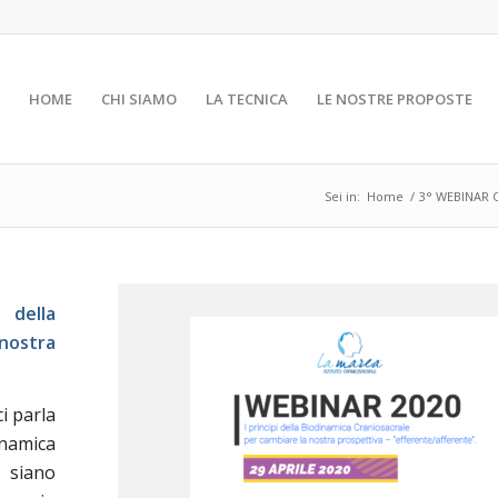
HOME
CHI SIAMO
LA TECNICA
LE NOSTRE PROPOSTE
Sei in:
Home
/
3° WEBINAR O
i della
nostra
i parla
namica
 siano